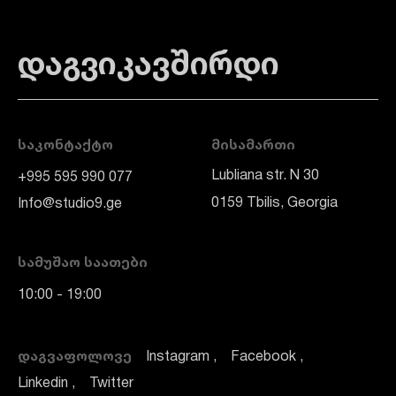
დაგვიკავშირდი
ᲡᲐᲙᲝᲜᲢᲐᲥᲢᲝ
ᲛᲘᲡᲐᲛᲐᲠᲗᲘ
Lubliana str. N 30
+995 595 990 077
0159 Tbilis, Georgia
Info@studio9.ge
ᲡᲐᲛᲣᲨᲐᲝ ᲡᲐᲐᲗᲔᲑᲘ
10:00 - 19:00
ᲓᲐᲒᲕᲐᲤᲝᲚᲝᲕᲔ
Instagram
Facebook
Linkedin
Twitter