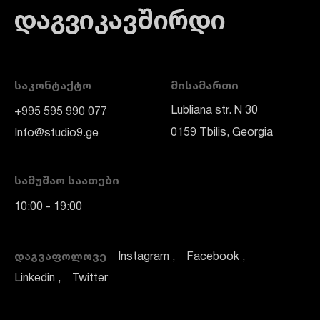
დაგვიკავშირდი
ᲡᲐᲙᲝᲜᲢᲐᲥᲢᲝ
ᲛᲘᲡᲐᲛᲐᲠᲗᲘ
Lubliana str. N 30
+995 595 990 077
0159 Tbilis, Georgia
Info@studio9.ge
ᲡᲐᲛᲣᲨᲐᲝ ᲡᲐᲐᲗᲔᲑᲘ
10:00 - 19:00
ᲓᲐᲒᲕᲐᲤᲝᲚᲝᲕᲔ
Instagram
Facebook
Linkedin
Twitter