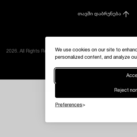
თავში დაბრუნება
We use cookies on our site to enhanc
2026. All Rights Reserved
personalized content, and analyze our
Accep
Reject non
Preferences