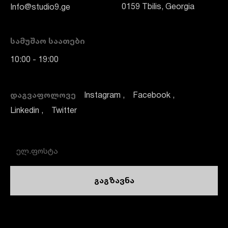
0159 Tbilis, Georgia
Info@studio9.ge
ᲡᲐᲛᲣᲨᲐᲝ ᲡᲐᲐᲗᲔᲑᲘ
10:00 - 19:00
ᲓᲐᲒᲕᲐᲤᲝᲚᲝᲕᲔ
Instagram
Facebook
Linkedin
Twitter
გაგზავნა