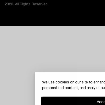
2026. All Rights Reserved
We use cookies on our site to enhanc
personalized content, and analyze our
Accep