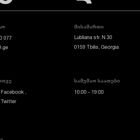
ᲢᲝ
ᲛᲘᲡᲐᲛᲐᲠᲗᲘ
Lubliana str. N 30
0 077
0159 Tbilis, Georgia
9.ge
ᲚᲝᲕᲔ
ᲡᲐᲛᲣᲨᲐᲝ ᲡᲐᲐᲗᲔᲑᲘ
Facebook
10:00 - 19:00
Twitter