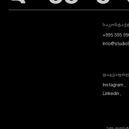
ᲡᲐᲙᲝᲜᲢᲐᲥ
+995 595 99
Info@studio
ᲓᲐᲒᲕᲐᲤᲝ
Instagram
Linkedin