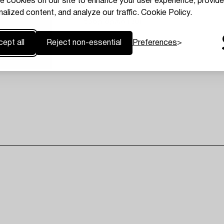
e cookies on our site to enhance your user experience, provide
alized content, and analyze our traffic.
Cookie Policy.
ნახე მეტი (
30
)
Preferences
ept all
Reject non-essential