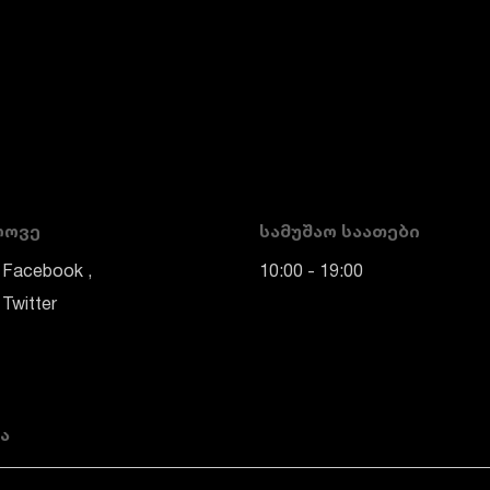
ᲚᲝᲕᲔ
ᲡᲐᲛᲣᲨᲐᲝ ᲡᲐᲐᲗᲔᲑᲘ
Facebook
10:00 - 19:00
Twitter