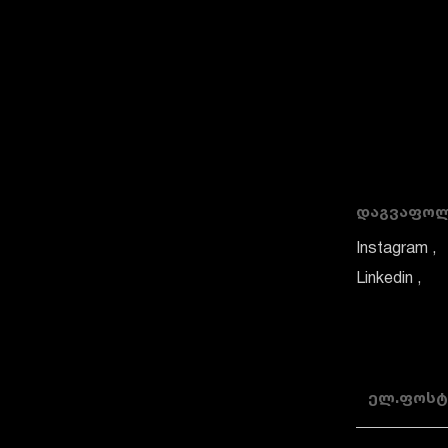
ᲓᲐᲒᲕᲐᲤᲝ
Instagram
Linkedin