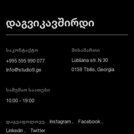
დაგვიკავშირდი
ᲡᲐᲙᲝᲜᲢᲐᲥᲢᲝ
ᲛᲘᲡᲐᲛᲐᲠᲗᲘ
Lubliana str. N 30
+995 595 990 077
0159 Tbilis, Georgia
Info@studio9.ge
ᲡᲐᲛᲣᲨᲐᲝ ᲡᲐᲐᲗᲔᲑᲘ
10:00 - 19:00
ᲓᲐᲒᲕᲐᲤᲝᲚᲝᲕᲔ
Instagram
Facebook
Linkedin
Twitter