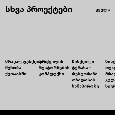
სხვა პროექტები
ყველა
მრავალფუნქციური
წისქვილის
წისქვილი
წის
შენობა
რესტორნების
ტერასა –
თეა
ქუთაისში
კომპლექსი
რესტორანი
მრა
თბილისის
კულ
სანაპიროზე
სივ