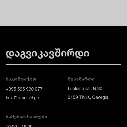
დაგვიკავშირდი
ᲡᲐᲙᲝᲜᲢᲐᲥᲢᲝ
ᲛᲘᲡᲐᲛᲐᲠᲗᲘ
Lubliana str. N 30
+995 595 990 077
0159 Tbilis, Georgia
Info@studio9.ge
ᲡᲐᲛᲣᲨᲐᲝ ᲡᲐᲐᲗᲔᲑᲘ