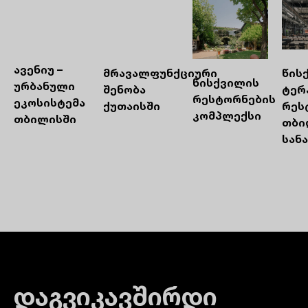
ავენიუ –
მრავალფუნქციური
წის
წისქვილის
ურბანული
შენობა
ტერა
რესტორნების
ეკოსისტემა
ქუთაისში
რეს
კომპლექსი
თბილისში
თბი
სან
დაგვიკავშირდი