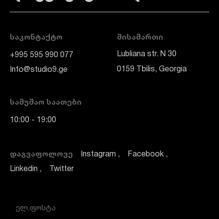
ᲡᲐᲙᲝᲜᲢᲐᲥᲢᲝ
ᲛᲘᲡᲐᲛᲐᲠᲗᲘ
Lubliana str. N 30
+995 595 990 077
0159 Tbilis, Georgia
Info@studio9.ge
ᲡᲐᲛᲣᲨᲐᲝ ᲡᲐᲐᲗᲔᲑᲘ
10:00 - 19:00
ᲓᲐᲒᲕᲐᲤᲝᲚᲝᲕᲔ
Instagram
Facebook
Linkedin
Twitter